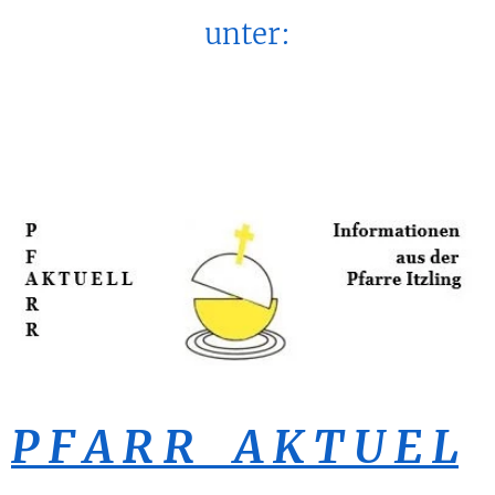
unter:
P F A R R A K T U E L